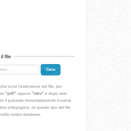
il file
Cerca
che scrivi l’estensione del file, per
pio
"pdf"
oppure
"mkv"
e dopo aver
o il pulsante immediatamente troverai
ativa sottopagina, se questo tipo del file
 nella nostra database.