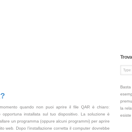
Trova 
Basta 
R?
esem
premut
 momento quando non puoi aprire il file QAR è chiaro:
la rel
opportuna installata sul tuo dispositivo. La soluzione è
esiste
tallare un programma (oppure alcuni programmi) per aprire
ito web. Dopo l’installazione corretta il computer dovrebbe