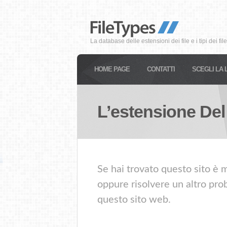
La database delle estensioni dei file e i tipi dei file
HOME PAGE
CONTATTI
SCEGLI LA 
L’estensione Del
Se hai trovato questo sito è m
oppure risolvere un altro prob
questo sito web.