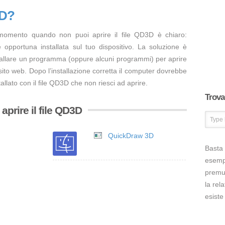
3D?
 momento quando non puoi aprire il file QD3D è chiaro:
opportuna installata sul tuo dispositivo. La soluzione è
tallare un programma (oppure alcuni programmi) per aprire
sito web. Dopo l’installazione corretta il computer dovrebbe
allato con il file QD3D che non riesci ad aprire.
Trova 
prire il file QD3D
QuickDraw 3D
Basta 
esem
premut
la rel
esiste