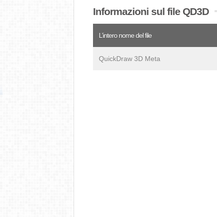
Informazioni sul file QD3D
L’intero nome del file
QuickDraw 3D Meta