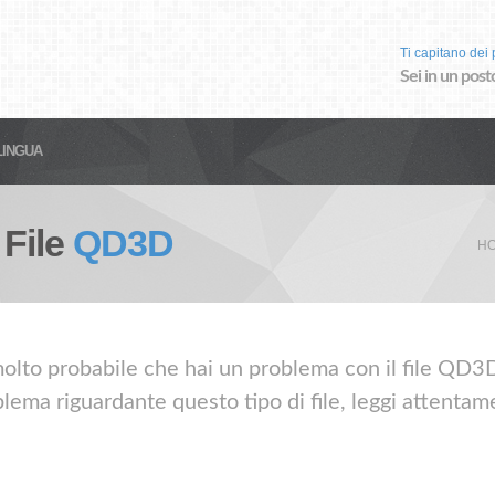
Ti capitano dei p
Sei in un post
LINGUA
 File
QD3D
HO
molto probabile che hai un problema con il file QD3D
lema riguardante questo tipo di file, leggi attentame