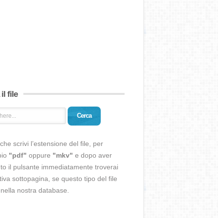
il file
Cerca
che scrivi l’estensione del file, per
pio
"pdf"
oppure
"mkv"
e dopo aver
o il pulsante immediatamente troverai
ativa sottopagina, se questo tipo del file
 nella nostra database.