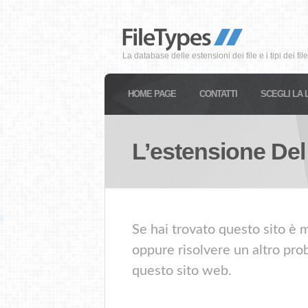
La database delle estensioni dei file e i tipi dei file
HOME PAGE
CONTATTI
SCEGLI LA 
L’estensione Del
Se hai trovato questo sito è 
oppure risolvere un altro prob
questo sito web.