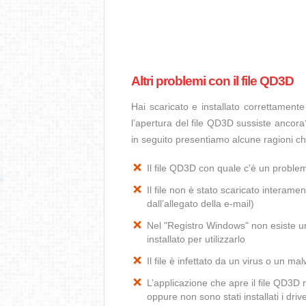
Altri problemi con il file QD3D
Hai scaricato e installato correttamen
l’apertura del file QD3D sussiste ancora?
in seguito presentiamo alcune ragioni c
Il file QD3D con quale c’è un probl
Il file non è stato scaricato interamen
dall’allegato della e-mail)
Nel "Registro Windows" non esiste un
installato per utilizzarlo
Il file è infettato da un virus o un ma
L’applicazione che apre il file QD3D
oppure non sono stati installati i dr