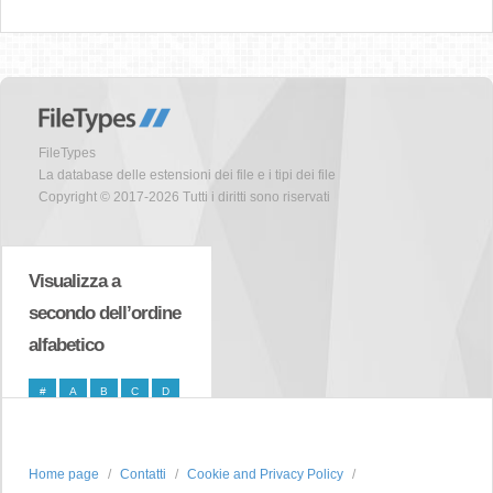
FileTypes
La database delle estensioni dei file e i tipi dei file
Copyright © 2017-2026 Tutti i diritti sono riservati
Visualizza a
secondo dell’ordine
alfabetico
#
A
B
C
D
E
F
G
H
I
J
K
L
M
N
Home page
Contatti
Cookie and Privacy Policy