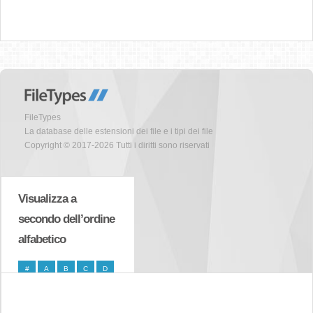
FileTypes
La database delle estensioni dei file e i tipi dei file
Copyright © 2017-2026 Tutti i diritti sono riservati
Visualizza a
secondo dell’ordine
alfabetico
#
A
B
C
D
E
F
G
H
I