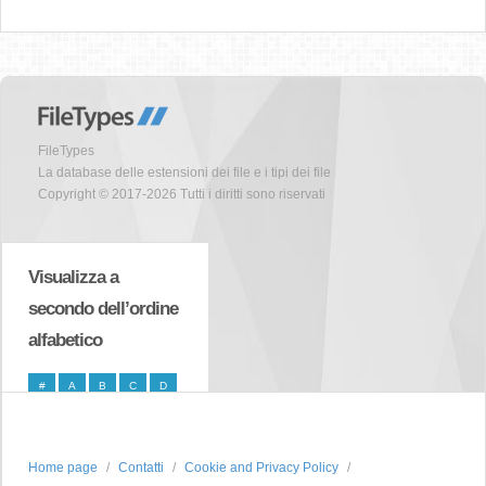
FileTypes
La database delle estensioni dei file e i tipi dei file
Copyright © 2017-2026 Tutti i diritti sono riservati
Visualizza a
secondo dell’ordine
alfabetico
#
A
B
C
D
E
F
G
H
I
J
K
L
M
N
Home page
Contatti
Cookie and Privacy Policy