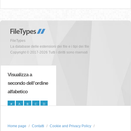
FileTypes
La database delle estensioni dei file e i tipi dei file
Copyright © 2017-2026 Tutti i diritti sono riservati
Visualizza a
secondo dell’ordine
alfabetico
#
A
B
C
D
E
F
G
H
I
J
K
L
M
N
Home page
Contatti
Cookie and Privacy Policy