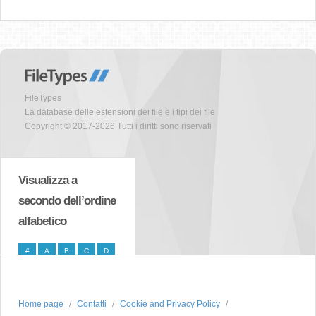
FileTypes
La database delle estensioni dei file e i tipi dei file
Copyright © 2017-2026 Tutti i diritti sono riservati
Visualizza a
secondo dell’ordine
alfabetico
#
A
B
C
D
E
F
G
H
I
J
K
L
M
N
Home page
Contatti
Cookie and Privacy Policy