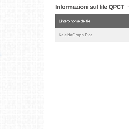
Informazioni sul file QPCT
L’intero nome del file
KaleidaGraph Plot