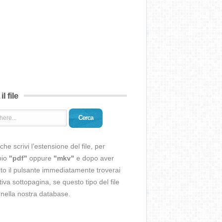
il file
Cerca
che scrivi l’estensione del file, per
pio
"pdf"
oppure
"mkv"
e dopo aver
o il pulsante immediatamente troverai
ativa sottopagina, se questo tipo del file
 nella nostra database.