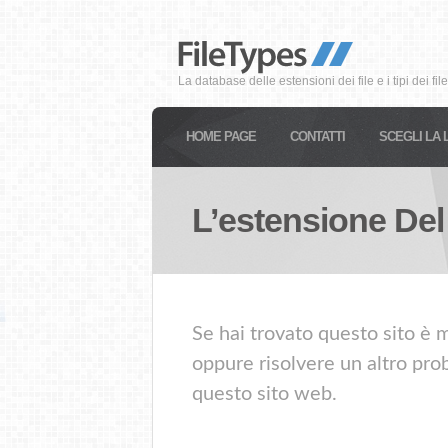
La database delle estensioni dei file e i tipi dei file
HOME PAGE
CONTATTI
SCEGLI LA 
L’estensione Del
Se hai trovato questo sito è m
oppure risolvere un altro prob
questo sito web.