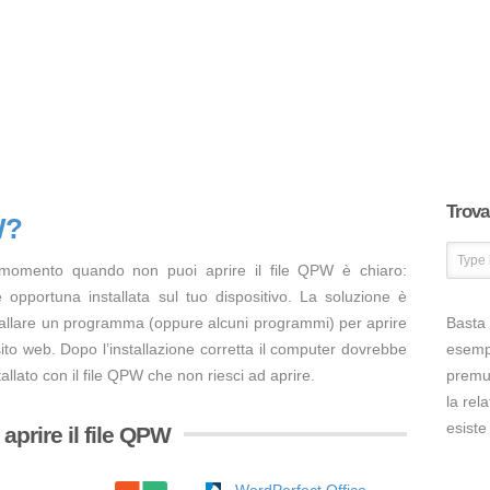
Trova 
W?
 momento quando non puoi aprire il file QPW è chiaro:
opportuna installata sul tuo dispositivo. La soluzione è
tallare un programma (oppure alcuni programmi) per aprire
Basta 
ito web. Dopo l’installazione corretta il computer dovrebbe
esem
allato con il file QPW che non riesci ad aprire.
premut
la rel
esiste
aprire il file QPW