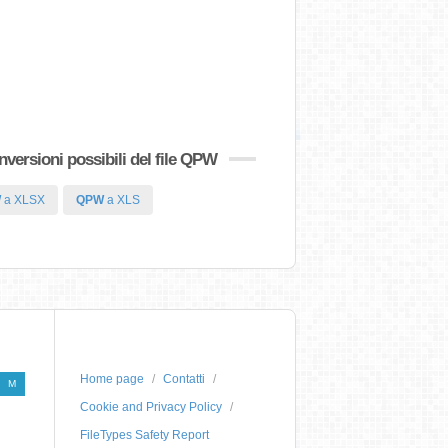
nversioni possibili del file QPW
W
a XLSX
QPW
a XLS
Home page
Contatti
M
Cookie and Privacy Policy
FileTypes Safety Report