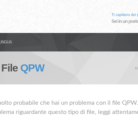
Ti capitano dei p
Sei in un post
LINGUA
 File
QPW
H
molto probabile che hai un problema con il file QPW. 
lema riguardante questo tipo di file, leggi attentame