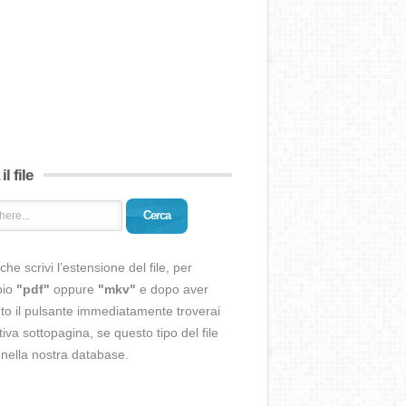
il file
Cerca
che scrivi l’estensione del file, per
pio
"pdf"
oppure
"mkv"
e dopo aver
o il pulsante immediatamente troverai
ativa sottopagina, se questo tipo del file
 nella nostra database.