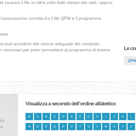
te (scarica il file un’altra volta dallo stesso sito web, oppure
’associazione corretta tra il file QPW e il programma
lware
non può accedere alle risorse adeguate del computer,
Le co
iver necessari per poter permettere al programma di essere
QP
Visualizza a secondo dell’ordine alfabetico
#
A
B
C
D
E
F
G
H
I
J
K
L
file
ti
N
O
P
Q
R
S
T
U
V
W
X
Y
Z