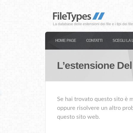
La database delle estensioni dei file e i tipi dei file
HOME PAGE
CONTATTI
SCEGLI LA 
L’estensione Del
Se hai trovato questo sito è 
oppure risolvere un altro prob
questo sito web.