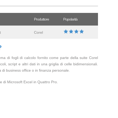
Produttore
Popolarità
t
Corel
?
a di fogli di calcolo fornito come parte della suite Corel
li, script e altri dati in una griglia di celle bidimensionali.
à di business office o in finanza personale.
e di Microsoft Excel in Quattro Pro.