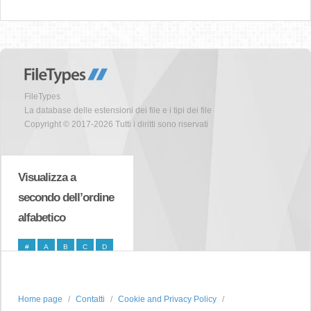
FileTypes
La database delle estensioni dei file e i tipi dei file
Copyright © 2017-2026 Tutti i diritti sono riservati
Visualizza a
secondo dell’ordine
alfabetico
#
A
B
C
D
E
F
G
H
I
J
K
L
M
N
Home page
Contatti
Cookie and Privacy Policy