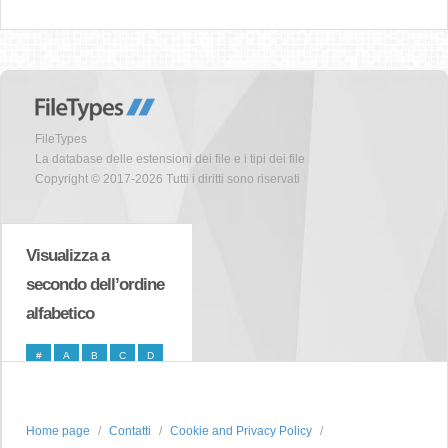
FileTypes
La database delle estensioni dei file e i tipi dei file
Copyright © 2017-2026 Tutti i diritti sono riservati
Visualizza a
secondo dell’ordine
alfabetico
#
A
B
C
D
E
F
G
H
I
J
K
L
M
N
Home page
Contatti
Cookie and Privacy Policy