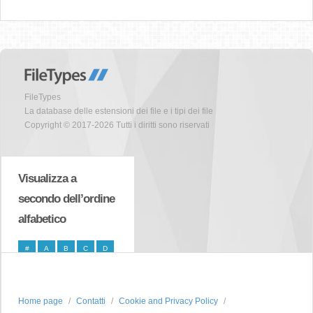
FileTypes
La database delle estensioni dei file e i tipi dei file
Copyright © 2017-2026 Tutti i diritti sono riservati
Visualizza a
secondo dell’ordine
alfabetico
#
A
B
C
D
E
F
G
H
I
J
K
L
M
N
Home page
Contatti
Cookie and Privacy Policy