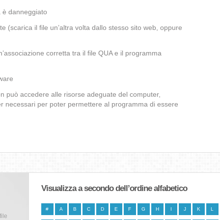
a è danneggiato
te (scarica il file un’altra volta dallo stesso sito web, oppure
’associazione corretta tra il file QUA e il programma
lware
non può accedere alle risorse adeguate del computer,
iver necessari per poter permettere al programma di essere
Visualizza a secondo dell’ordine alfabetico
#
A
B
C
D
E
F
G
H
I
J
K
L
file