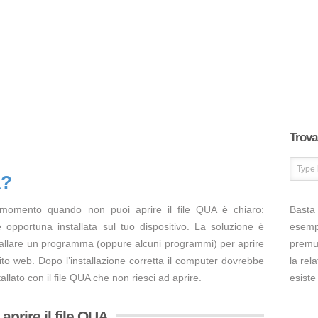
Trova 
A?
 momento quando non puoi aprire il file QUA è chiaro:
Basta 
opportuna installata sul tuo dispositivo. La soluzione è
esem
tallare un programma (oppure alcuni programmi) per aprire
premut
ito web. Dopo l’installazione corretta il computer dovrebbe
la rel
llato con il file QUA che non riesci ad aprire.
esiste
prire il file QUA