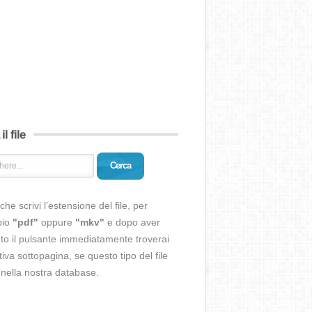
il file
Cerca
che scrivi l’estensione del file, per
pio
"pdf"
oppure
"mkv"
e dopo aver
o il pulsante immediatamente troverai
ativa sottopagina, se questo tipo del file
 nella nostra database.