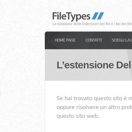
La database delle estensioni dei file e i tipi dei file
HOME PAGE
CONTATTI
SCEGLI LA 
L’estensione Del
Se hai trovato questo sito è m
oppure risolvere un altro prob
questo sito web.