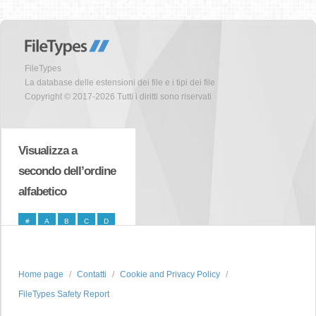
FileTypes
La database delle estensioni dei file e i tipi dei file
Copyright © 2017-2026 Tutti i diritti sono riservati
Visualizza a
secondo dell’ordine
alfabetico
#
A
B
C
D
E
F
G
H
I
J
K
L
M
N
Home page
Contatti
Cookie and Privacy Policy
O
P
Q
R
S
FileTypes Safety Report
T
U
V
W
X