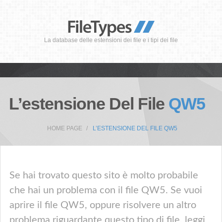
La database delle estensioni dei file e i tipi dei file
L’estensione Del File
QW5
HOME PAGE
L’ESTENSIONE DEL FILE QW5
Se hai trovato questo sito è molto probabile
che hai un problema con il file QW5. Se vuoi
aprire il file QW5, oppure risolvere un altro
problema riguardante questo tipo di file, leggi