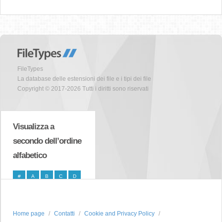
FileTypes
La database delle estensioni dei file e i tipi dei file
Copyright © 2017-2026 Tutti i diritti sono riservati
Visualizza a
secondo dell’ordine
alfabetico
#
A
B
C
D
E
F
G
H
I
J
K
L
M
N
Home page
Contatti
Cookie and Privacy Policy