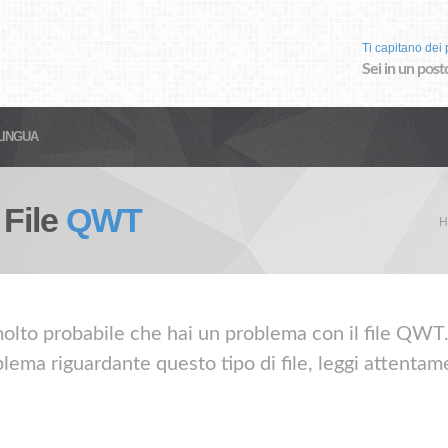
Ti capitano dei p
Sei in un post
LINGUA
 File
QWT
H
molto probabile che hai un problema con il file QWT. 
lema riguardante questo tipo di file, leggi attentame