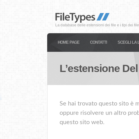
La database delle estensioni dei file e i tipi dei file
HOME PAGE
CONTATTI
SCEGLI LA 
L’estensione Del
Se hai trovato questo sito è 
oppure risolvere un altro prob
questo sito web.