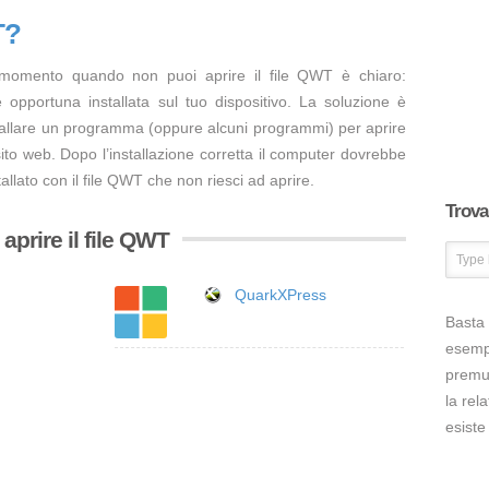
T?
 momento quando non puoi aprire il file QWT è chiaro:
opportuna installata sul tuo dispositivo. La soluzione è
tallare un programma (oppure alcuni programmi) per aprire
ito web. Dopo l’installazione corretta il computer dovrebbe
allato con il file QWT che non riesci ad aprire.
Trova 
prire il file QWT
QuarkXPress
Basta 
esem
premut
la rel
esiste