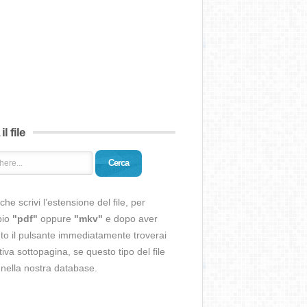
il file
Cerca
che scrivi l’estensione del file, per
pio
"pdf"
oppure
"mkv"
e dopo aver
o il pulsante immediatamente troverai
ativa sottopagina, se questo tipo del file
 nella nostra database.