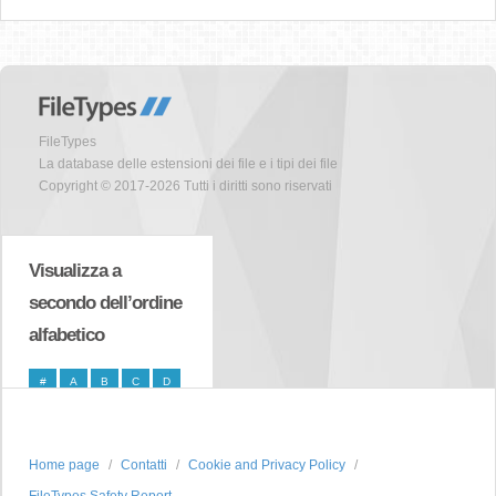
FileTypes
La database delle estensioni dei file e i tipi dei file
Copyright © 2017-2026 Tutti i diritti sono riservati
Visualizza a
secondo dell’ordine
alfabetico
#
A
B
C
D
E
F
G
H
I
J
K
L
M
N
Home page
Contatti
Cookie and Privacy Policy
O
P
Q
R
S