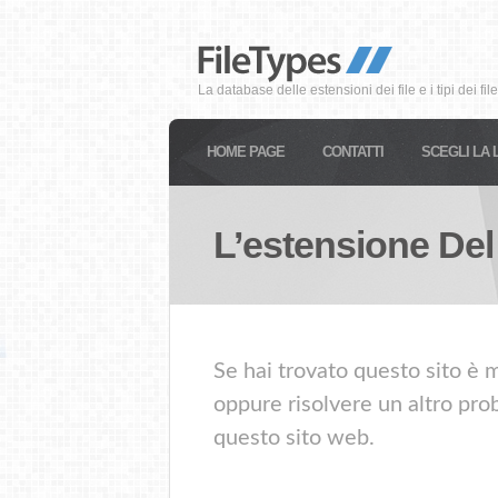
La database delle estensioni dei file e i tipi dei file
HOME PAGE
CONTATTI
SCEGLI LA 
L’estensione Del
Se hai trovato questo sito è m
oppure risolvere un altro prob
questo sito web.