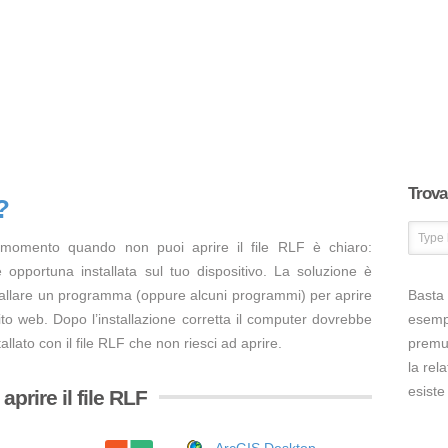
Trova 
?
 momento quando non puoi aprire il file RLF è chiaro:
opportuna installata sul tuo dispositivo. La soluzione è
tallare un programma (oppure alcuni programmi) per aprire
Basta 
ito web. Dopo l’installazione corretta il computer dovrebbe
esem
llato con il file RLF che non riesci ad aprire.
premut
la rel
esiste
prire il file RLF