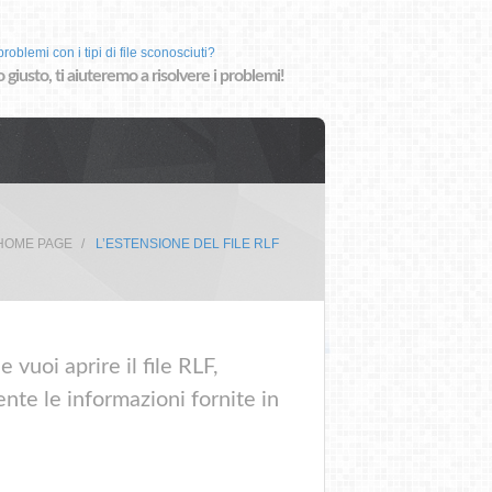
roblemi con i tipi di file sconosciuti?
o giusto, ti aiuteremo a risolvere i problemi!
HOME PAGE
L’ESTENSIONE DEL FILE RLF
 vuoi aprire il file RLF,
nte le informazioni fornite in