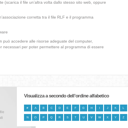
te (scarica il file un’altra volta dallo stesso sito web, oppure
associazione corretta tra il file RLF e il programma
lware
non può accedere alle risorse adeguate del computer,
iver necessari per poter permettere al programma di essere
Visualizza a secondo dell’ordine alfabetico
#
A
B
C
D
E
F
G
H
I
J
K
L
file
ti
N
O
P
Q
R
S
T
U
V
W
X
Y
Z