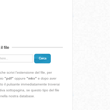
il file
Cerca
che scrivi l’estensione del file, per
pio
"pdf"
oppure
"mkv"
e dopo aver
o il pulsante immediatamente troverai
ativa sottopagina, se questo tipo del file
 nella nostra database.