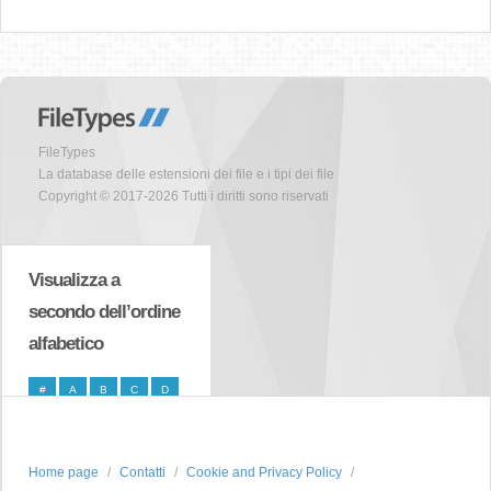
FileTypes
La database delle estensioni dei file e i tipi dei file
Copyright © 2017-2026 Tutti i diritti sono riservati
Visualizza a
secondo dell’ordine
alfabetico
#
A
B
C
D
E
F
G
H
I
J
K
L
M
N
Home page
Contatti
Cookie and Privacy Policy