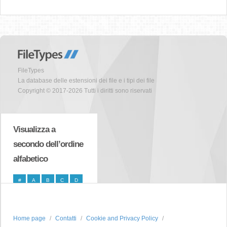
FileTypes
La database delle estensioni dei file e i tipi dei file
Copyright © 2017-2026 Tutti i diritti sono riservati
Visualizza a
secondo dell’ordine
alfabetico
#
A
B
C
D
E
F
G
H
I
J
K
L
M
N
Home page
Contatti
Cookie and Privacy Policy