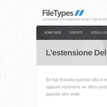
La database delle estensioni dei file e i tipi dei file
HOME PAGE
CONTATTI
SCEGLI LA 
L’estensione Del
Se hai trovato questo sito è m
oppure risolvere un altro prob
questo sito web.