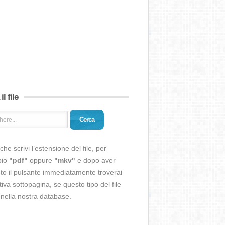
il file
Cerca
che scrivi l’estensione del file, per
pio
"pdf"
oppure
"mkv"
e dopo aver
o il pulsante immediatamente troverai
ativa sottopagina, se questo tipo del file
 nella nostra database.