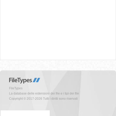
FileTypes
La database delle estensioni dei file e i tipi dei file
Copyright © 2017-2026 Tutti i diritti sono riservati