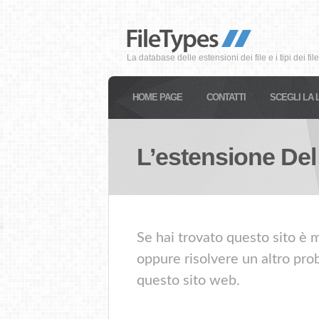
La database delle estensioni dei file e i tipi dei file
HOME PAGE
CONTATTI
SCEGLI LA 
L’estensione Del
Se hai trovato questo sito è m
oppure risolvere un altro prob
questo sito web.