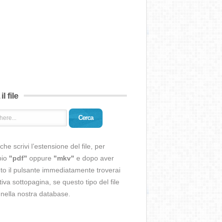
il file
Cerca
che scrivi l’estensione del file, per
pio
"pdf"
oppure
"mkv"
e dopo aver
o il pulsante immediatamente troverai
ativa sottopagina, se questo tipo del file
 nella nostra database.