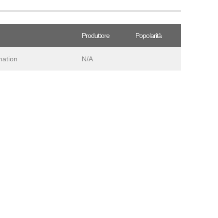
Produttore
Popolarità
mation
N/A