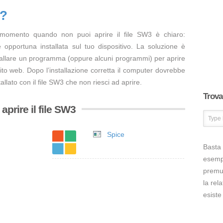
3?
 momento quando non puoi aprire il file SW3 è chiaro:
opportuna installata sul tuo dispositivo. La soluzione è
tallare un programma (oppure alcuni programmi) per aprire
ito web. Dopo l’installazione corretta il computer dovrebbe
llato con il file SW3 che non riesci ad aprire.
Trova 
prire il file SW3
Spice
Basta 
esem
premut
la rel
esiste