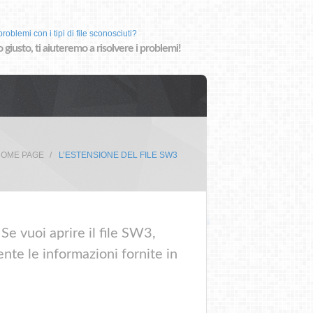
roblemi con i tipi di file sconosciuti?
o giusto, ti aiuteremo a risolvere i problemi!
OME PAGE
L’ESTENSIONE DEL FILE SW3
Se vuoi aprire il file SW3,
nte le informazioni fornite in