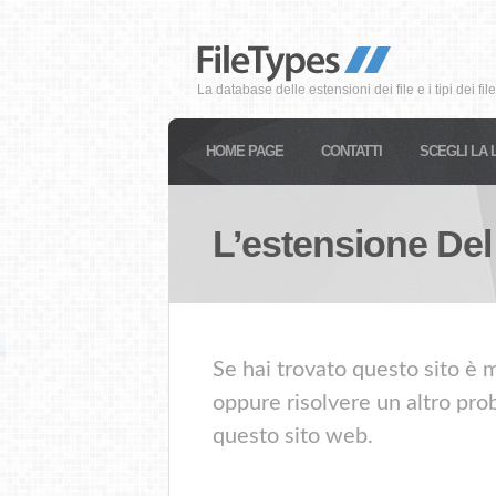
La database delle estensioni dei file e i tipi dei file
HOME PAGE
CONTATTI
SCEGLI LA 
L’estensione Del
Se hai trovato questo sito è m
oppure risolvere un altro prob
questo sito web.