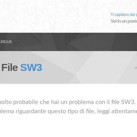
Ti capitano dei p
Sei in un post
LINGUA
 File
SW3
H
olto probabile che hai un problema con il file SW3. 
lema riguardante questo tipo di file, leggi attentame