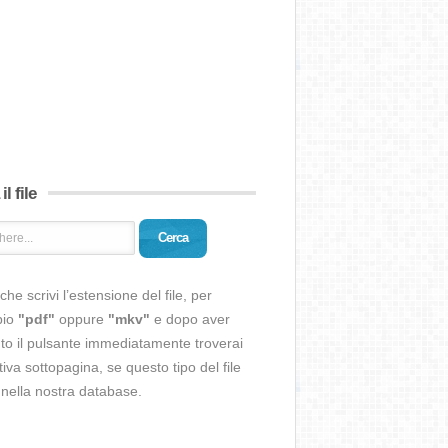
il file
Cerca
che scrivi l’estensione del file, per
pio
"pdf"
oppure
"mkv"
e dopo aver
o il pulsante immediatamente troverai
ativa sottopagina, se questo tipo del file
 nella nostra database.