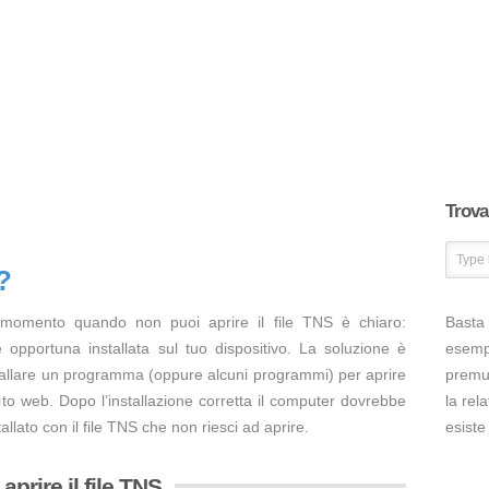
Trova 
?
 momento quando non puoi aprire il file TNS è chiaro:
Basta 
opportuna installata sul tuo dispositivo. La soluzione è
esem
tallare un programma (oppure alcuni programmi) per aprire
premut
ito web. Dopo l’installazione corretta il computer dovrebbe
la rel
llato con il file TNS che non riesci ad aprire.
esiste
prire il file TNS