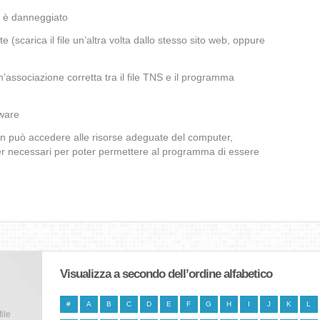
a è danneggiato
te (scarica il file un’altra volta dallo stesso sito web, oppure
’associazione corretta tra il file TNS e il programma
lware
non può accedere alle risorse adeguate del computer,
iver necessari per poter permettere al programma di essere
Visualizza a secondo dell’ordine alfabetico
#
A
B
C
D
E
F
G
H
I
J
K
L
file