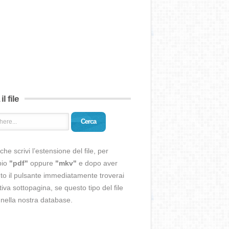
il file
Cerca
che scrivi l’estensione del file, per
pio
"pdf"
oppure
"mkv"
e dopo aver
o il pulsante immediatamente troverai
ativa sottopagina, se questo tipo del file
 nella nostra database.