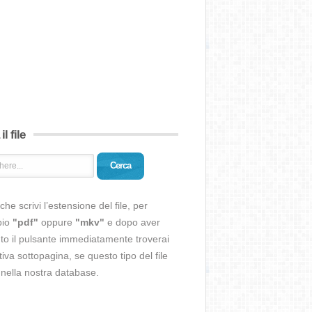
il file
Cerca
che scrivi l’estensione del file, per
pio
"pdf"
oppure
"mkv"
e dopo aver
o il pulsante immediatamente troverai
ativa sottopagina, se questo tipo del file
 nella nostra database.