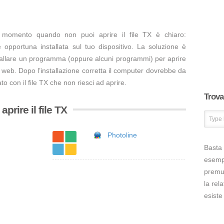
l momento quando non puoi aprire il file TX è chiaro:
opportuna installata sul tuo dispositivo. La soluzione è
tallare un programma (oppure alcuni programmi) per aprire
o web. Dopo l’installazione corretta il computer dovrebbe da
to con il file TX che non riesci ad aprire.
Trova 
prire il file TX
Photoline
Basta 
esem
premut
la rel
esiste