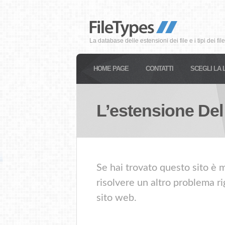
La database delle estensioni dei file e i tipi dei file
HOME PAGE
CONTATTI
SCEGLI LA 
L’estensione Del
Se hai trovato questo sito è m
risolvere un altro problema ri
sito web.