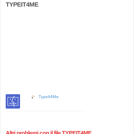
TYPEIT4ME
TypeIt4Me
Altri problemi con il file TYPEIT4ME