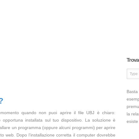
Trova 
Basta 
?
esem
premut
 momento quando non puoi aprire il file UBJ è chiaro:
la rel
opportuna installata sul tuo dispositivo. La soluzione è
esiste
tallare un programma (oppure alcuni programmi) per aprire
ito web. Dopo l’installazione corretta il computer dovrebbe