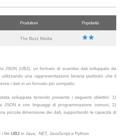
Produttore
Popolarità
The Buzz Media
ario JSON (UBJ), un formato di scambio dati sviluppato da
tilizzando una rappresentazione binaria piuttosto che il
erire i dati in un formato più compatto.
tata sviluppata tenendo presente i seguenti obiettivi: 1)
fica JSON e con linguaggi di programmazione comuni, 2)
 una piccola dimensione dei dati, supportando le capacità di
 i file
UBJ
in Java, .NET, JavaScript e Python.