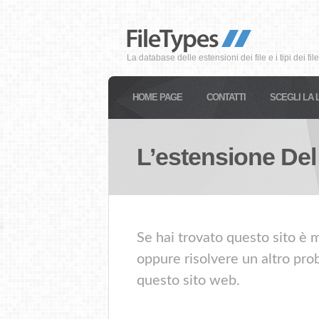
La database delle estensioni dei file e i tipi dei file
HOME PAGE
CONTATTI
SCEGLI LA 
L’estensione Del
Se hai trovato questo sito è m
oppure risolvere un altro prob
questo sito web.