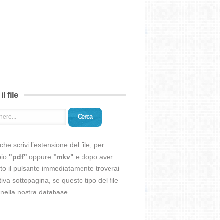
il file
Cerca
che scrivi l’estensione del file, per
pio
"pdf"
oppure
"mkv"
e dopo aver
o il pulsante immediatamente troverai
ativa sottopagina, se questo tipo del file
 nella nostra database.