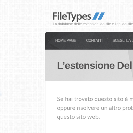
La database delle estensioni dei file e i tipi dei file
HOME PAGE
CONTATTI
SCEGLI LA 
L’estensione Del
Se hai trovato questo sito è m
oppure risolvere un altro prob
questo sito web.