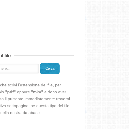
il file
Cerca
che scrivi l’estensione del file, per
pio
"pdf"
oppure
"mkv"
e dopo aver
o il pulsante immediatamente troverai
ativa sottopagina, se questo tipo del file
 nella nostra database.