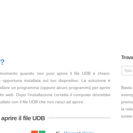
Trova 
B?
 momento quando non puoi aprire il file UDB è chiaro:
opportuna installata sul tuo dispositivo. La soluzione è
tallare un programma (oppure alcuni programmi) per aprire
Basta 
ito web. Dopo l’installazione corretta il computer dovrebbe
esem
llato con il file UDB che non riesci ad aprire.
premut
la rel
esiste
prire il file UDB