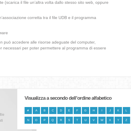
te (scarica il file un’altra volta dallo stesso sito web, oppure
’associazione corretta tra il file UDB e il programma
lware
non può accedere alle risorse adeguate del computer,
iver necessari per poter permettere al programma di essere
Visualizza a secondo dell’ordine alfabetico
#
A
B
C
D
E
F
G
H
I
J
K
L
file
ti
N
O
P
Q
R
S
T
U
V
W
X
Y
Z