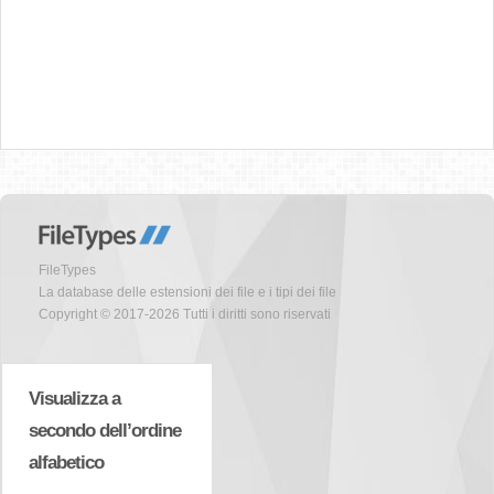
FileTypes
La database delle estensioni dei file e i tipi dei file
Copyright © 2017-2026 Tutti i diritti sono riservati
Visualizza a
secondo dell’ordine
alfabetico