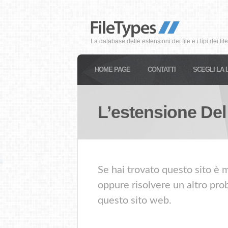
La database delle estensioni dei file e i tipi dei file
HOME PAGE
CONTATTI
SCEGLI LA 
L’estensione Del
Se hai trovato questo sito è m
oppure risolvere un altro prob
questo sito web.