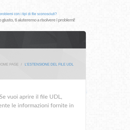
roblemi con i tipi di file sconosciuti?
o giusto, ti aiuteremo a risolvere i problemi!
HOME PAGE
L’ESTENSIONE DEL FILE UDL
e vuoi aprire il file UDL,
nte le informazioni fornite in