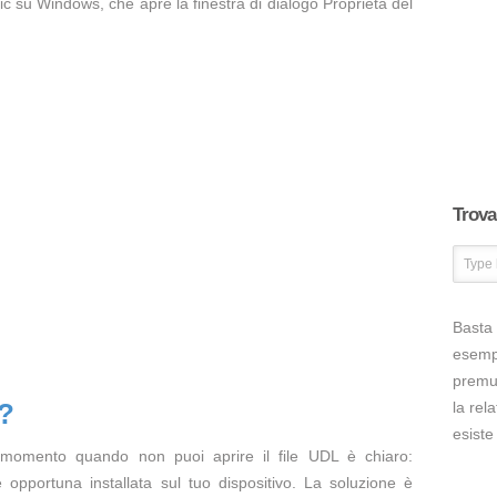
 clic su Windows, che apre la finestra di dialogo Proprietà del
Trova 
Basta 
esem
premut
L?
la rel
esiste
 momento quando non puoi aprire il file UDL è chiaro:
opportuna installata sul tuo dispositivo. La soluzione è