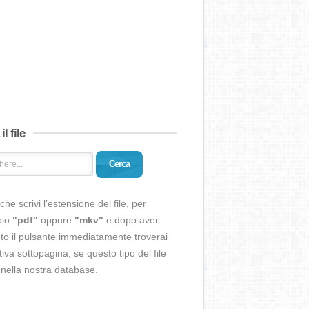
il file
Cerca
che scrivi l’estensione del file, per
pio
"pdf"
oppure
"mkv"
e dopo aver
o il pulsante immediatamente troverai
ativa sottopagina, se questo tipo del file
 nella nostra database.