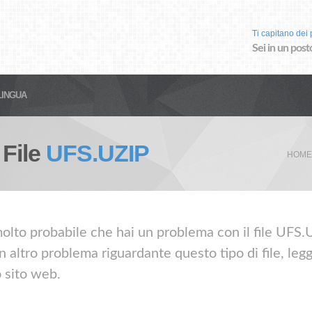
Ti capitano dei p
Sei in un post
LINGUA
 File
UFS.UZIP
HOME
olto probabile che hai un problema con il file UFS.UZ
 altro problema riguardante questo tipo di file, leg
o sito web.