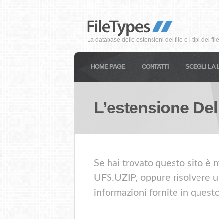
La database delle estensioni dei file e i tipi dei file
HOME PAGE
CONTATTI
SCEGLI LA 
L’estensione Del
Se hai trovato questo sito è m
UFS.UZIP, oppure risolvere un
informazioni fornite in quest