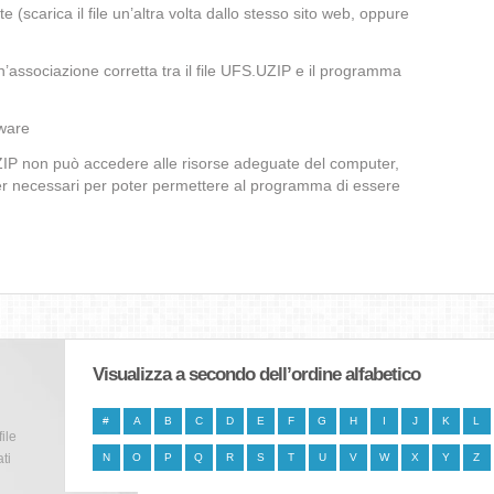
te (scarica il file un’altra volta dallo stesso sito web, oppure
’associazione corretta tra il file UFS.UZIP e il programma
lware
UZIP non può accedere alle risorse adeguate del computer,
iver necessari per poter permettere al programma di essere
Visualizza a secondo dell’ordine alfabetico
#
A
B
C
D
E
F
G
H
I
J
K
L
file
ti
N
O
P
Q
R
S
T
U
V
W
X
Y
Z