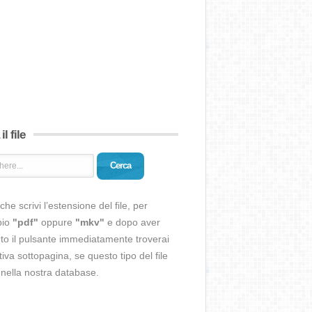
il file
Cerca
che scrivi l’estensione del file, per
pio
"pdf"
oppure
"mkv"
e dopo aver
o il pulsante immediatamente troverai
ativa sottopagina, se questo tipo del file
 nella nostra database.