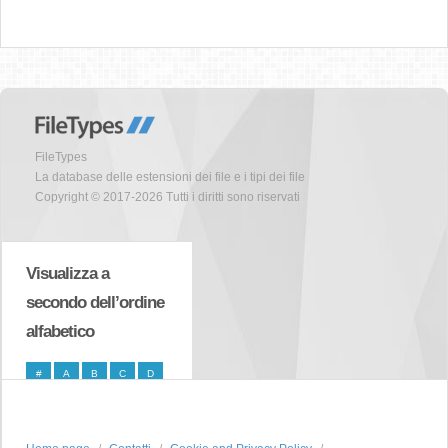
FileTypes
La database delle estensioni dei file e i tipi dei file
Copyright © 2017-2026 Tutti i diritti sono riservati
Visualizza a
secondo dell’ordine
alfabetico
#
A
B
C
D
E
F
G
H
I
J
K
L
M
N