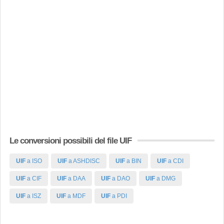
Le conversioni possibili del file UIF
UIF
a ISO
UIF
a ASHDISC
UIF
a BIN
UIF
a CDI
UIF
a CIF
UIF
a DAA
UIF
a DAO
UIF
a DMG
UIF
a ISZ
UIF
a MDF
UIF
a PDI