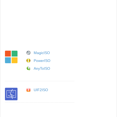
MagicISO
PowerISO
AnyToISO
UIF2ISO