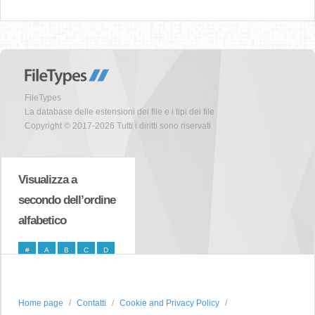
FileTypes
La database delle estensioni dei file e i tipi dei file
Copyright © 2017-2026 Tutti i diritti sono riservati
Visualizza a
secondo dell’ordine
alfabetico
#
A
B
C
D
E
F
G
H
I
J
K
L
M
N
Home page
Contatti
Cookie and Privacy Policy