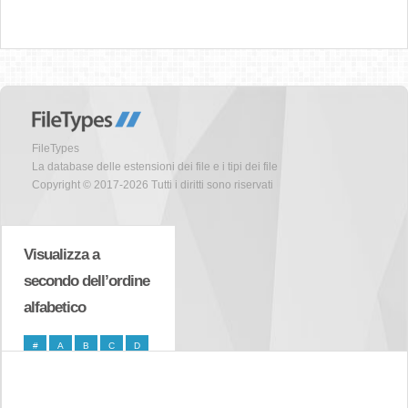
FileTypes
La database delle estensioni dei file e i tipi dei file
Copyright © 2017-2026 Tutti i diritti sono riservati
Visualizza a
secondo dell’ordine
alfabetico
#
A
B
C
D
E
F
G
H
I
J
K
L
M
N