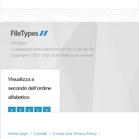
FileTypes
La database delle estensioni dei file e i tipi dei file
Copyright © 2017-2026 Tutti i diritti sono riservati
Visualizza a
secondo dell’ordine
alfabetico
#
A
B
C
D
E
F
G
H
I
J
K
L
M
N
Home page
Contatti
Cookie and Privacy Policy