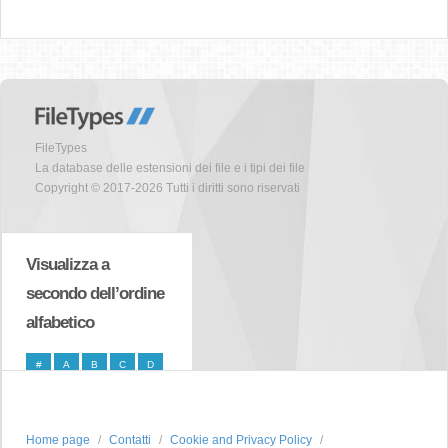
FileTypes
La database delle estensioni dei file e i tipi dei file
Copyright © 2017-2026 Tutti i diritti sono riservati
Visualizza a
secondo dell’ordine
alfabetico
#
A
B
C
D
E
F
G
H
I
J
K
L
M
N
Home page
Contatti
Cookie and Privacy Policy