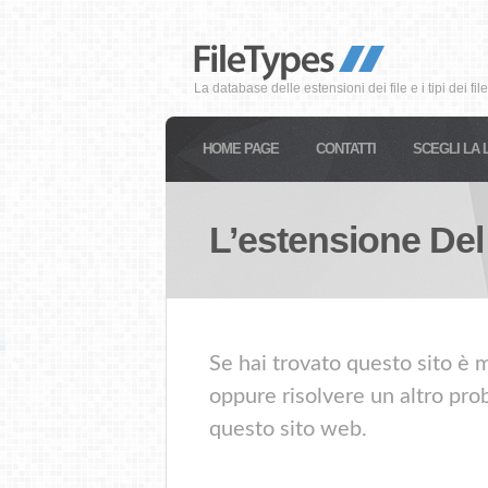
La database delle estensioni dei file e i tipi dei file
HOME PAGE
CONTATTI
SCEGLI LA 
L’estensione Del
Se hai trovato questo sito è m
oppure risolvere un altro prob
questo sito web.