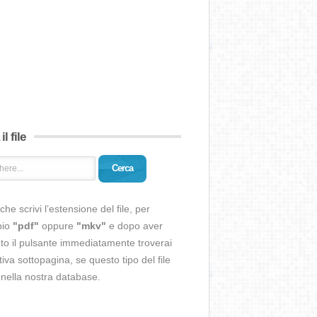
il file
Cerca
che scrivi l’estensione del file, per
pio
"pdf"
oppure
"mkv"
e dopo aver
o il pulsante immediatamente troverai
ativa sottopagina, se questo tipo del file
 nella nostra database.