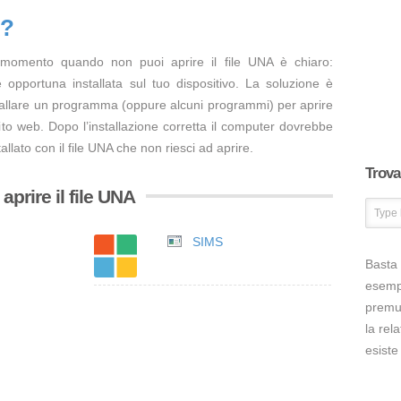
A?
 momento quando non puoi aprire il file UNA è chiaro:
opportuna installata sul tuo dispositivo. La soluzione è
tallare un programma (oppure alcuni programmi) per aprire
ito web. Dopo l’installazione corretta il computer dovrebbe
llato con il file UNA che non riesci ad aprire.
Trova 
prire il file UNA
SIMS
Basta 
esem
premut
la rel
esiste