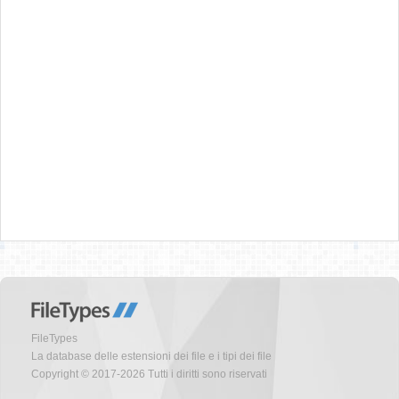
FileTypes
La database delle estensioni dei file e i tipi dei file
Copyright © 2017-2026 Tutti i diritti sono riservati