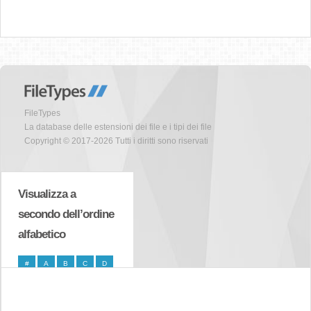
FileTypes
La database delle estensioni dei file e i tipi dei file
Copyright © 2017-2026 Tutti i diritti sono riservati
Visualizza a
secondo dell’ordine
alfabetico
#
A
B
C
D
E
F
G
H
I
J
K
L
M
N