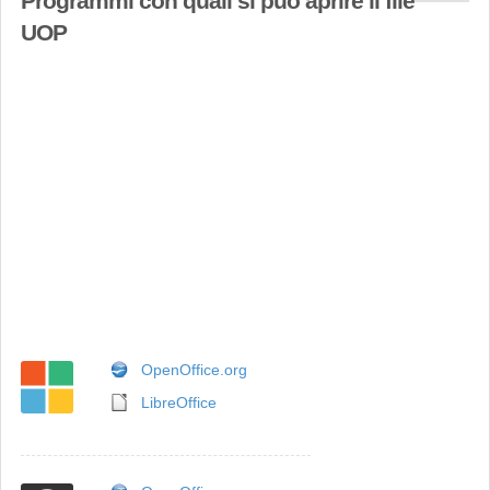
Programmi con quali si può aprire il file
UOP
OpenOffice.org
LibreOffice