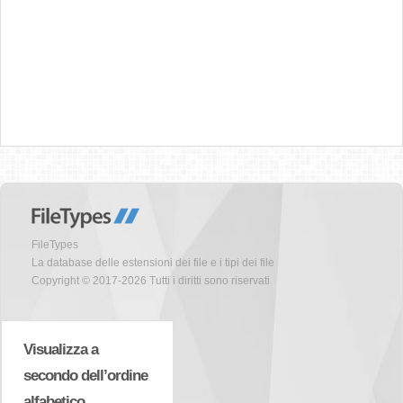
FileTypes
La database delle estensioni dei file e i tipi dei file
Copyright © 2017-2026 Tutti i diritti sono riservati
Visualizza a
secondo dell’ordine
alfabetico