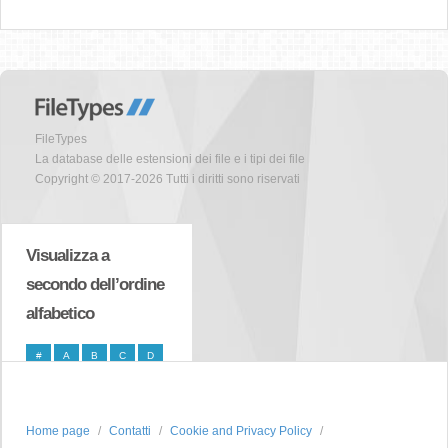
FileTypes
La database delle estensioni dei file e i tipi dei file
Copyright © 2017-2026 Tutti i diritti sono riservati
Visualizza a
secondo dell’ordine
alfabetico
#
A
B
C
D
E
F
G
H
I
J
K
L
M
N
Home page
Contatti
Cookie and Privacy Policy