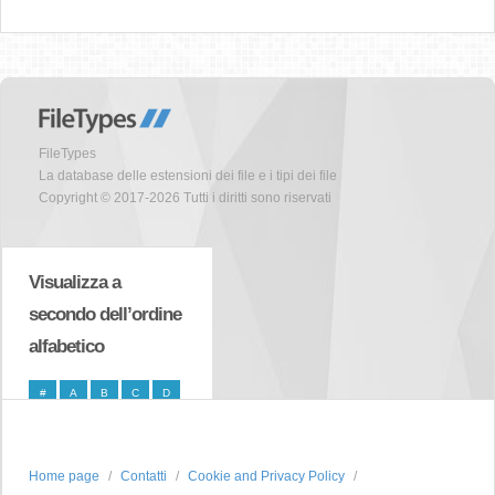
FileTypes
La database delle estensioni dei file e i tipi dei file
Copyright © 2017-2026 Tutti i diritti sono riservati
Visualizza a
secondo dell’ordine
alfabetico
#
A
B
C
D
E
F
G
H
I
J
K
L
M
N
Home page
Contatti
Cookie and Privacy Policy