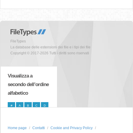
FileTypes
La database delle estensioni dei file e i tipi dei file
Copyright © 2017-2026 Tutti i diritti sono riservati
Visualizza a
secondo dell’ordine
alfabetico
#
A
B
C
D
E
F
G
H
I
J
K
L
M
N
Home page
Contatti
Cookie and Privacy Policy