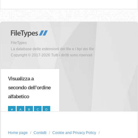
FileTypes
La database delle estensioni dei file e i tipi dei file
Copyright © 2017-2026 Tutti i diritti sono riservati
Visualizza a
secondo dell’ordine
alfabetico
#
A
B
C
D
E
F
G
H
I
J
K
L
M
N
Home page
Contatti
Cookie and Privacy Policy