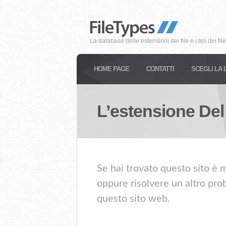
La database delle estensioni dei file e i tipi dei file
HOME PAGE
CONTATTI
SCEGLI LA 
L’estensione Del
Se hai trovato questo sito è m
oppure risolvere un altro prob
questo sito web.