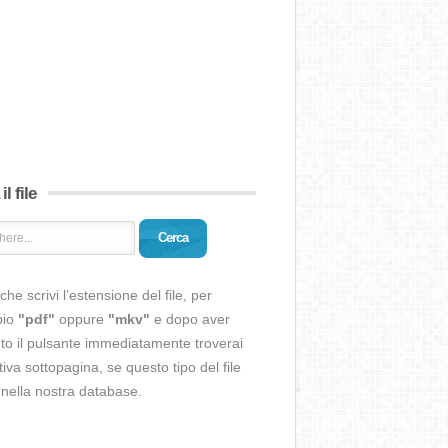
il file
Cerca
che scrivi l’estensione del file, per
pio
"pdf"
oppure
"mkv"
e dopo aver
o il pulsante immediatamente troverai
ativa sottopagina, se questo tipo del file
 nella nostra database.