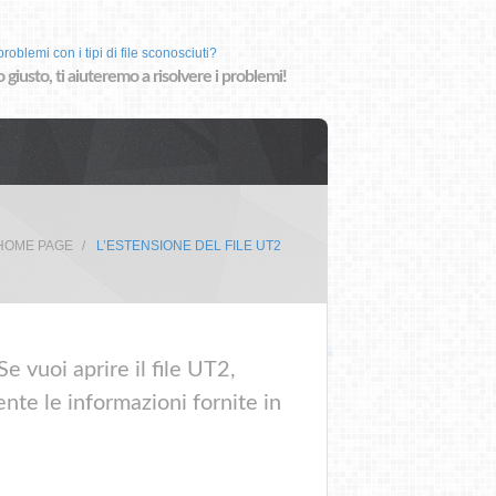
roblemi con i tipi di file sconosciuti?
o giusto, ti aiuteremo a risolvere i problemi!
HOME PAGE
L’ESTENSIONE DEL FILE UT2
e vuoi aprire il file UT2,
nte le informazioni fornite in