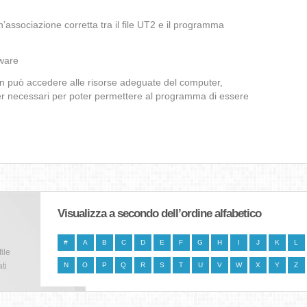
associazione corretta tra il file UT2 e il programma
lware
non può accedere alle risorse adeguate del computer,
iver necessari per poter permettere al programma di essere
Visualizza a secondo dell’ordine alfabetico
#
A
B
C
D
E
F
G
H
I
J
K
L
file
ti
N
O
P
Q
R
S
T
U
V
W
X
Y
Z