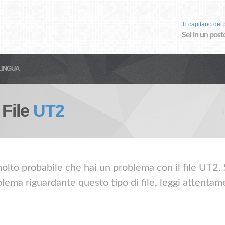
Ti capitano dei p
Sei in un post
LINGUA
 File
UT2
olto probabile che hai un problema con il file UT2. S
lema riguardante questo tipo di file, leggi attentame