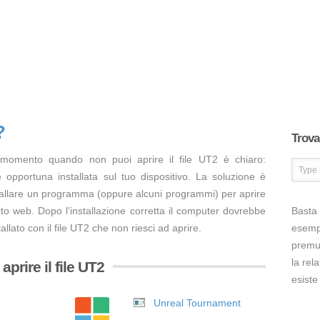
?
Trova 
 momento quando non puoi aprire il file UT2 è chiaro:
opportuna installata sul tuo dispositivo. La soluzione è
tallare un programma (oppure alcuni programmi) per aprire
ito web. Dopo l’installazione corretta il computer dovrebbe
Basta 
llato con il file UT2 che non riesci ad aprire.
esem
premut
la rel
prire il file UT2
esiste
Unreal Tournament