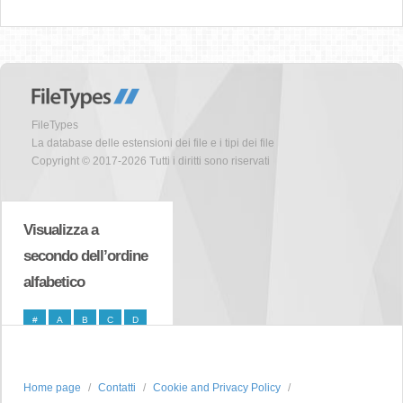
FileTypes
La database delle estensioni dei file e i tipi dei file
Copyright © 2017-2026 Tutti i diritti sono riservati
Visualizza a
secondo dell’ordine
alfabetico
#
A
B
C
D
E
F
G
H
I
J
K
L
M
N
Home page
Contatti
Cookie and Privacy Policy