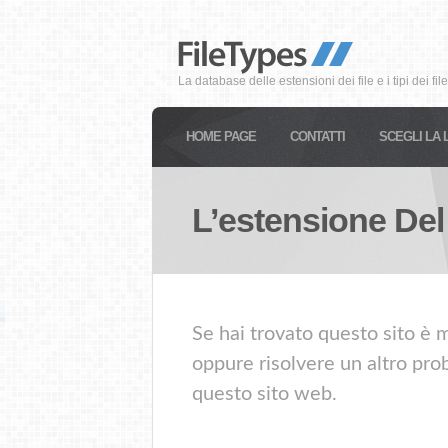
La database delle estensioni dei file e i tipi dei file
HOME PAGE
CONTATTI
SCEGLI LA 
L’estensione Del
Se hai trovato questo sito è 
oppure risolvere un altro prob
questo sito web.