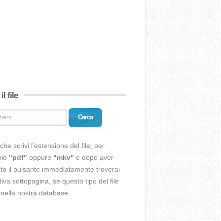
il file
Cerca
che scrivi l’estensione del file, per
pio
"pdf"
oppure
"mkv"
e dopo aver
o il pulsante immediatamente troverai
ativa sottopagina, se questo tipo del file
 nella nostra database.