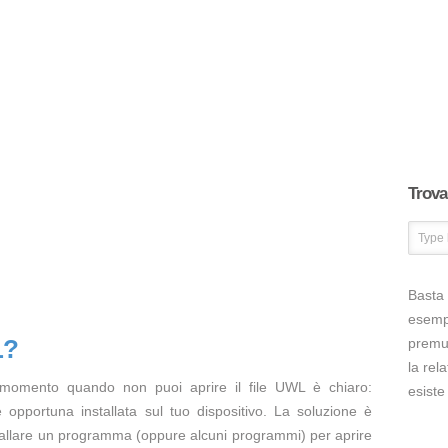
Trova 
Basta 
esem
L?
premut
la rel
 momento quando non puoi aprire il file UWL è chiaro:
esiste
opportuna installata sul tuo dispositivo. La soluzione è
tallare un programma (oppure alcuni programmi) per aprire