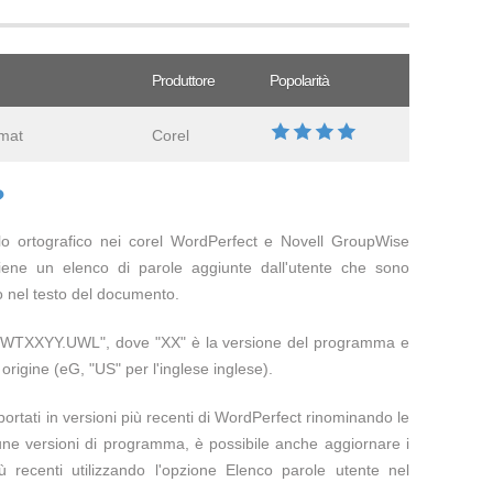
Produttore
Popolarità
rmat
Corel
?
ollo ortografico nei corel WordPerfect e Novell GroupWise
iene un elenco di parole aggiunte dall'utente che sono
co nel testo del documento.
 "WTXXYY.UWL", dove "XX" è la versione del programma e
 origine (eG, "US" per l'inglese inglese).
rtati in versioni più recenti di WordPerfect rinominando le
lcune versioni di programma, è possibile anche aggiornare i
ù recenti utilizzando l'opzione Elenco parole utente nel