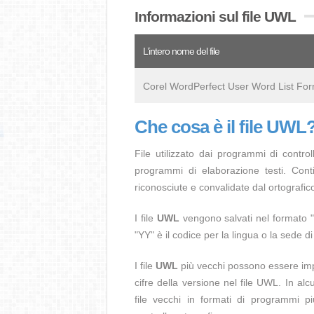
Informazioni sul file UWL
L’intero nome del file
Corel WordPerfect User Word List Fo
Che cosa è il file UWL
File utilizzato dai programmi di contr
programmi di elaborazione testi. Cont
riconosciute e convalidate dal ortografi
I file
UWL
vengono salvati nel formato
"YY" è il codice per la lingua o la sede di
I file
UWL
più vecchi possono essere impo
cifre della versione nel file UWL. In a
file vecchi in formati di programmi pi