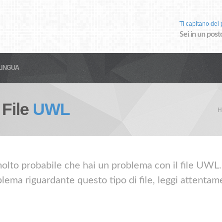
Ti capitano dei p
Sei in un post
LINGUA
 File
UWL
H
molto probabile che hai un problema con il file UWL. 
lema riguardante questo tipo di file, leggi attentame