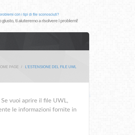
roblemi con i tipi di file sconosciuti?
o giusto, ti aiuteremo a risolvere i problemi!
OME PAGE
L’ESTENSIONE DEL FILE UWL
Se vuoi aprire il file UWL,
nte le informazioni fornite in