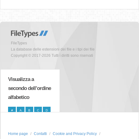
FileTypes
La database delle estensioni dei file e i tipi dei file
Copyright © 2017-2026 Tutti i diritti sono riservati
Visualizza a
secondo dell’ordine
alfabetico
#
A
B
C
D
E
F
G
H
I
J
K
L
M
N
Home page
Contatti
Cookie and Privacy Policy