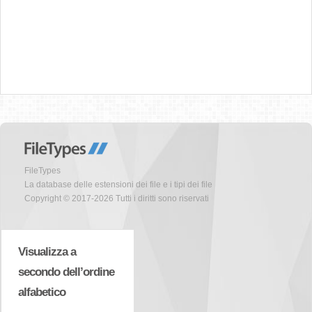
FileTypes
La database delle estensioni dei file e i tipi dei file
Copyright © 2017-2026 Tutti i diritti sono riservati
Visualizza a
secondo dell’ordine
alfabetico